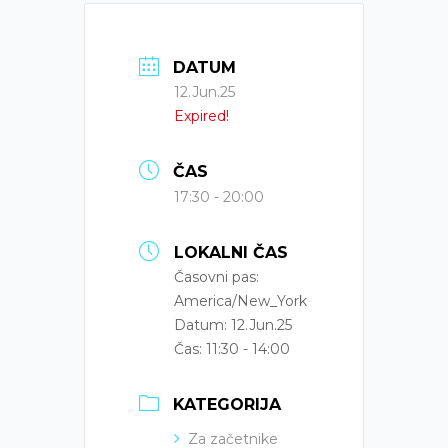
DATUM
12.Jun.25
Expired!
ČAS
17:30 - 20:00
LOKALNI ČAS
Časovni pas:
America/New_York
Datum:
12.Jun.25
Čas:
11:30 - 14:00
KATEGORIJA
Za začetnike