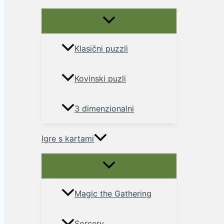
Menu
Toggle
Klasični puzzli
Kovinski puzli
3 dimenzionalni
Igre s kartami
Menu
Toggle
Magic the Gathering
Sorcery