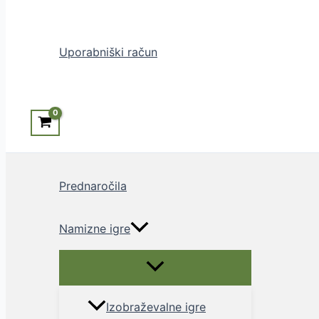
Search
Uporabniški račun
Prednaročila
Namizne igre
Menu
Toggle
Izobraževalne igre