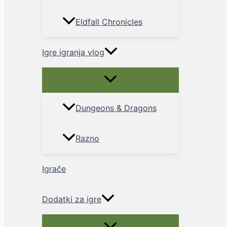
Eldfall Chronicles
Igre igranja vlog
Menu
Toggle
Dungeons & Dragons
Razno
Igrače
Dodatki za igre
Menu