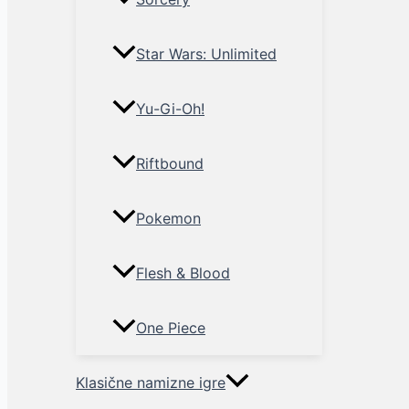
Star Wars: Unlimited
Yu-Gi-Oh!
Riftbound
Pokemon
Flesh & Blood
One Piece
Klasične namizne igre