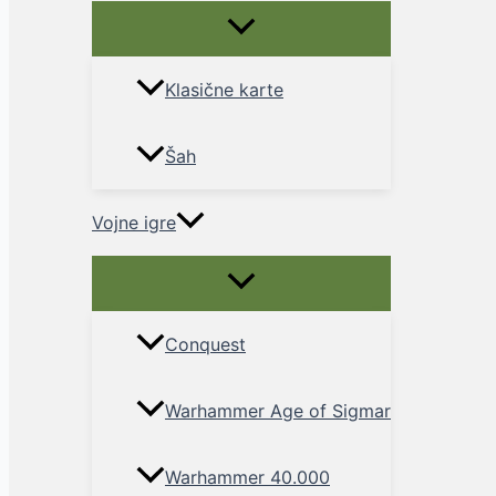
Menu
Toggle
Klasične karte
Šah
Vojne igre
Menu
Toggle
Conquest
Warhammer Age of Sigmar
Warhammer 40.000