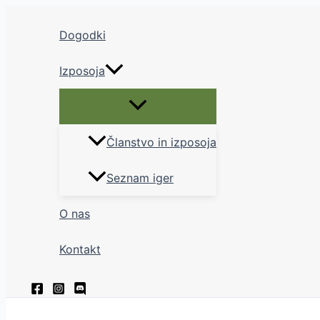
Skip
to
Dogodki
content
Izposoja
Menu
Toggle
Članstvo in izposoja
Seznam iger
O nas
Kontakt