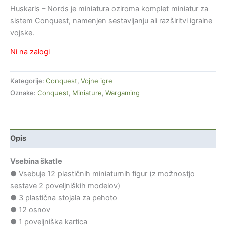
Huskarls – Nords je miniatura oziroma komplet miniatur za
sistem Conquest, namenjen sestavljanju ali razširitvi igralne
vojske.
Ni na zalogi
Kategorije:
Conquest
,
Vojne igre
Oznake:
Conquest
,
Miniature
,
Wargaming
Opis
Vsebina škatle
● Vsebuje 12 plastičnih miniaturnih figur (z možnostjo
sestave 2 poveljniških modelov)
● 3 plastična stojala za pehoto
● 12 osnov
● 1 poveljniška kartica