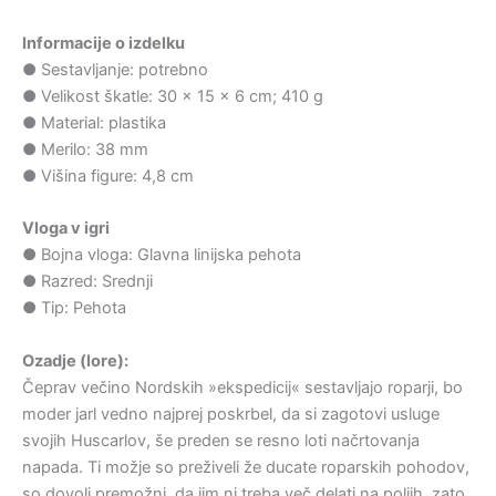
Informacije o izdelku
● Sestavljanje: potrebno
● Velikost škatle: 30 × 15 × 6 cm; 410 g
● Material: plastika
● Merilo: 38 mm
● Višina figure: 4,8 cm
Vloga v igri
● Bojna vloga: Glavna linijska pehota
● Razred: Srednji
● Tip: Pehota
Ozadje (lore):
Čeprav večino Nordskih »ekspedicij« sestavljajo roparji, bo
moder jarl vedno najprej poskrbel, da si zagotovi usluge
svojih Huscarlov, še preden se resno loti načrtovanja
napada. Ti možje so preživeli že ducate roparskih pohodov,
so dovolj premožni, da jim ni treba več delati na poljih, zato