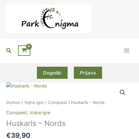
Skip
to
content
Search
Main
Men
Dogodki
Prijava
Domov
/
Vojne igre
/
Conquest
/ Huskarls – Nords
Conquest
,
Vojne igre
Huskarls – Nords
€
39,90