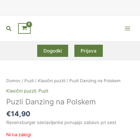
Skip
to
content
Search
Main
Men
Dogodki
Prijava
Domov
/
Puzli
/
Klasični puzzli
/ Puzli Danzing na Polskem
Klasični puzzli
,
Puzli
Puzli Danzing na Polskem
€
14,90
Ravensburger sestavljanke ponujajo zabavo pri sest
Ni na zalogi