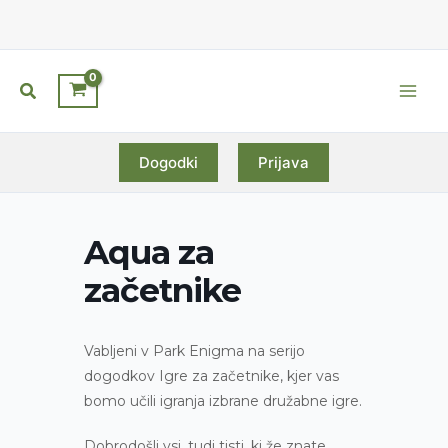
Skip
to
content
Search
Main
Men
Dogodki
Prijava
Aqua za
začetnike
Vabljeni v Park Enigma na serijo
dogodkov
Igre za začetnike
, kjer vas
bomo učili igranja izbrane družabne igre.
Dobrodošli vsi, tudi tisti, ki že znate