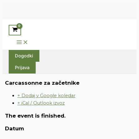
Skip
to
content
Search
Main
Menu
Dogodki
Prijava
Carcassonne za začetnike
+ Dodaj v Google koledar
+ iCal / Outlook izvoz
The event is finished.
Datum