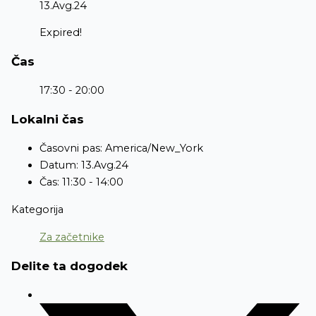
13.Avg.24
Expired!
Čas
17:30 - 20:00
Lokalni čas
Časovni pas:
America/New_York
Datum:
13.Avg.24
Čas:
11:30 - 14:00
Kategorija
Za začetnike
Delite ta dogodek