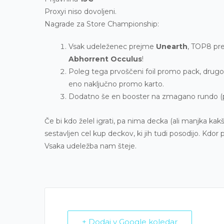
Proxyi niso dovoljeni.
Nagrade za Store Championship:
Vsak udeleženec prejme
Unearth
, TOP8 p
Abhorrent Occulus
!
Poleg tega prvoščeni foil promo pack, drugo
eno naključno promo karto.
Dodatno še en booster na zmagano rundo (p
Če bi kdo želel igrati, pa nima decka (ali manjka kak
sestavljen cel kup deckov, ki jih tudi posodijo. Kd
Vsaka udeležba nam šteje.
+ Dodaj v Google koledar