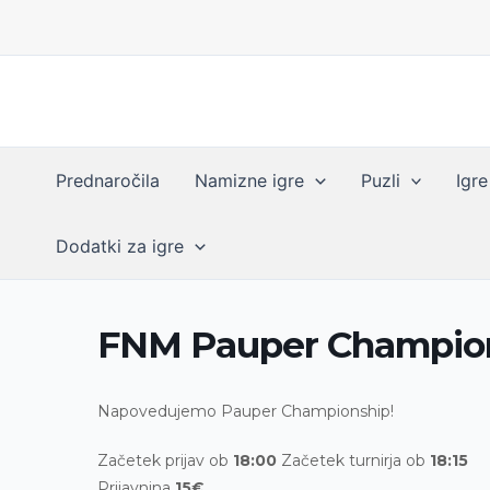
Skip
to
content
Prednaročila
Namizne igre
Puzli
Igre
Dodatki za igre
FNM Pauper Champio
Napovedujemo
Pauper
Championship!
Začetek prijav ob
18:00
Začetek turnirja ob
18:15
Prijavnina
15€