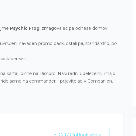
rejme
Psychic Frog
, zmagovalec pa odnese domov
uvrščeni navaden promo pack, ostali pa, standardno, po
ack-per-win).
šna karta), pišite na Discord. Naši redni udeleženci imajo
or pride samo na commander – prijavite se v Companion.
+ iCal / Outlook izvoz