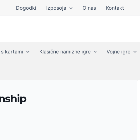
Dogodki
Izposoja
O nas
Kontakt
 s kartami
Klasične namizne igre
Vojne igre
nship