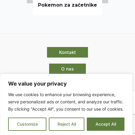
Pokemon za začetnike
Kontakt
O nas
We value your privacy
We use cookies to enhance your browsing experience,
serve personalized ads or content, and analyze our traffic.
By clicking "Accept All", you consent to our use of cookies.
Pogoji poslovanja
Customize
Reject All
Accept All
Copyright © 2026 | Powered by Park Enigma d.o.o.