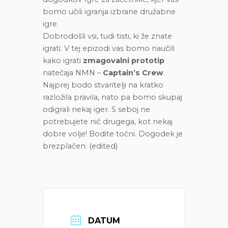
bomo učili igranja izbrane družabne
igre.
Dobrodošli vsi, tudi tisti, ki že znate
igrati. V tej epizodi vas bomo naučili
kako igrati
zmagovalni prototip
natečaja NMN –
Captain’s Crew
.
Najprej bodo stvaritelji na kratko
razložila pravila, nato pa bomo skupaj
odigrali nekaj iger. S seboj ne
potrebujete nič drugega, kot nekaj
dobre volje! Bodite točni. Dogodek je
brezplačen.
(edited)
DATUM