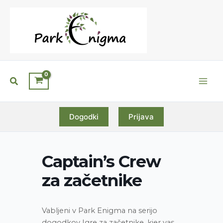
Skip
to
content
Search
Main
Men
Dogodki
Prijava
Captain’s Crew
za začetnike
Vabljeni v Park Enigma na serijo
dogodkov
Igre za začetnike
, kjer vas