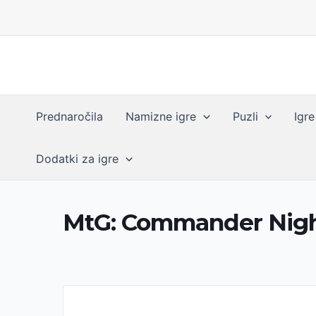
Skip
to
content
Prednaročila
Namizne igre
Puzli
Igre
Dodatki za igre
MtG: Commander Nig