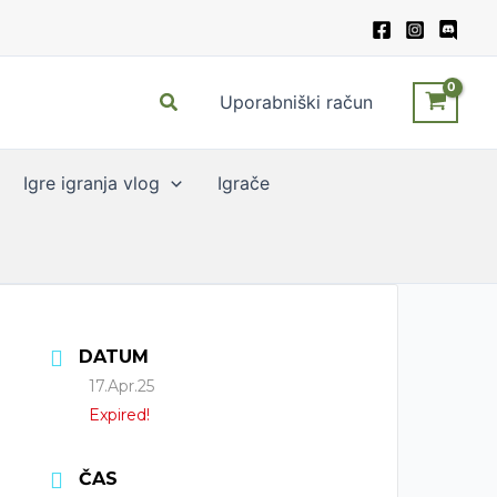
Search
Uporabniški račun
Igre igranja vlog
Igrače
DATUM
17.Apr.25
Expired!
ČAS