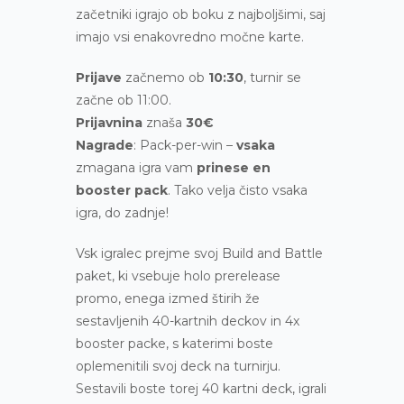
začetniki igrajo ob boku z najboljšimi, saj
imajo vsi enakovredno močne karte.
Prijave
začnemo ob
10:30
, turnir se
začne ob 11:00.
Prijavnina
znaša
30€
Nagrade
: Pack-per-win –
vsaka
zmagana igra vam
prinese en
booster pack
. Tako velja čisto vsaka
igra, do zadnje!
Vsk igralec prejme svoj Build and Battle
paket, ki vsebuje holo prerelease
promo, enega izmed štirih že
sestavljenih 40-kartnih deckov in 4x
booster packe, s katerimi boste
oplemenitili svoj deck na turnirju.
Sestavili boste torej 40 kartni deck, igrali