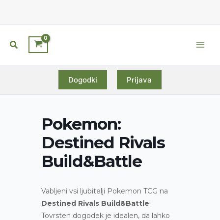
Skip
to
content
Search
Main
Men
Dogodki
Prijava
Pokemon:
Destined Rivals
Build&Battle
Vabljeni vsi ljubitelji
Pokemon
TCG na
Destined Rivals Build&Battle
!
Tovrsten dogodek je idealen, da lahko