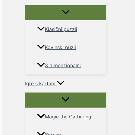
Menu
Toggle
Klasični puzzli
Kovinski puzli
3 dimenzionalni
Igre s kartami
Menu
Toggle
Magic the Gathering
Sorcery