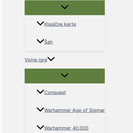
Menu
Toggle
Klasične karte
Šah
Vojne igre
Menu
Toggle
Conquest
Warhammer Age of Sigmar
Warhammer 40.000