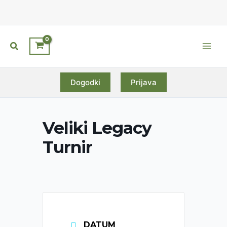
Skip
to
content
Search
Main
Men
Dogodki
Prijava
Veliki Legacy
Turnir
DATUM