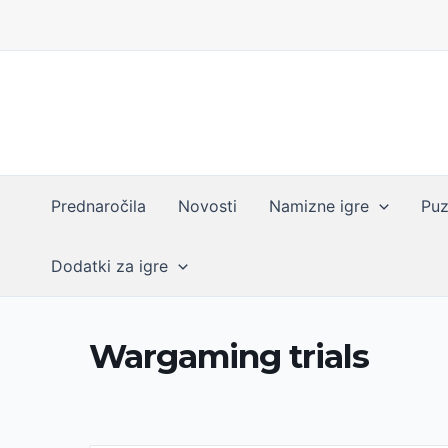
Skip
to
content
Prednaročila
Novosti
Namizne igre
Puz
Dodatki za igre
Wargaming trials