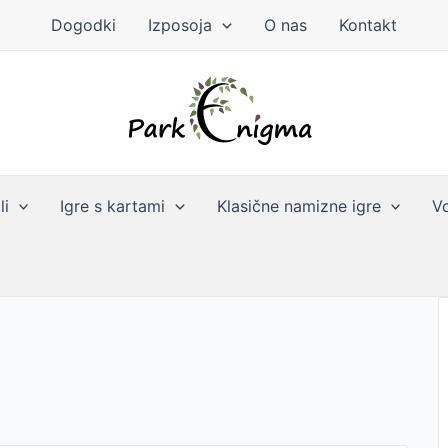
Dogodki
Izposoja
O nas
Kontakt
li
Igre s kartami
Klasične namizne igre
Vo