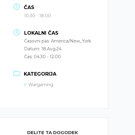
ČAS
10:30 - 18:00
LOKALNI ČAS
Časovni pas:
America/New_York
Datum:
18.Avg.24
Čas:
04:30 - 12:00
KATEGORIJA
Wargaming
DELITE TA DOGODEK