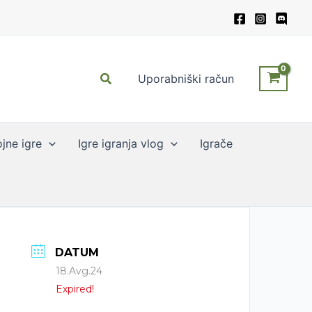
Search
Uporabniški račun
jne igre
Igre igranja vlog
Igrače
DATUM
18.Avg.24
Expired!