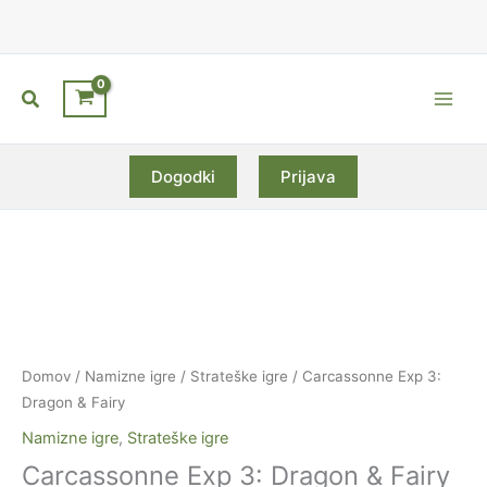
Skip
to
content
Search
Main
Men
Dogodki
Prijava
Domov
/
Namizne igre
/
Strateške igre
/ Carcassonne Exp 3:
Dragon & Fairy
Namizne igre
,
Strateške igre
Carcassonne Exp 3: Dragon & Fairy