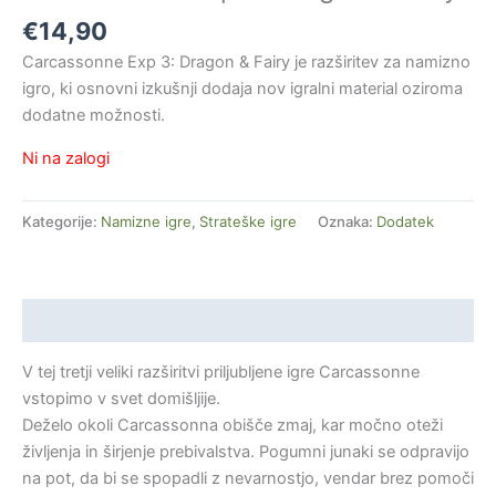
€
14,90
Carcassonne Exp 3: Dragon & Fairy je razširitev za namizno
igro, ki osnovni izkušnji dodaja nov igralni material oziroma
dodatne možnosti.
Ni na zalogi
Kategorije:
Namizne igre
,
Strateške igre
Oznaka:
Dodatek
Opis
V tej tretji veliki razširitvi priljubljene igre Carcassonne
vstopimo v svet domišljije.
Deželo okoli Carcassonna obišče zmaj, kar močno oteži
življenja in širjenje prebivalstva. Pogumni junaki se odpravijo
na pot, da bi se spopadli z nevarnostjo, vendar brez pomoči