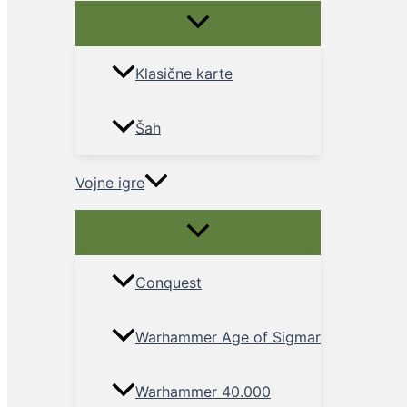
Menu
Toggle
Klasične karte
Šah
Vojne igre
Menu
Toggle
Conquest
Warhammer Age of Sigmar
Warhammer 40.000