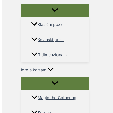
Menu
Toggle
Klasični puzzli
Kovinski puzli
3 dimenzionalni
Igre s kartami
Menu
Toggle
Magic the Gathering
Sorcery