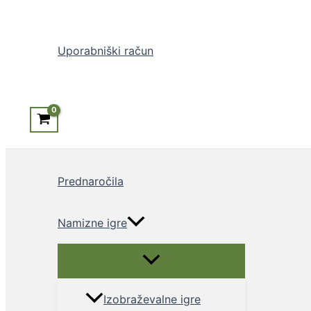
Search
Uporabniški račun
Prednaročila
Namizne igre
Menu
Toggle
Izobraževalne igre