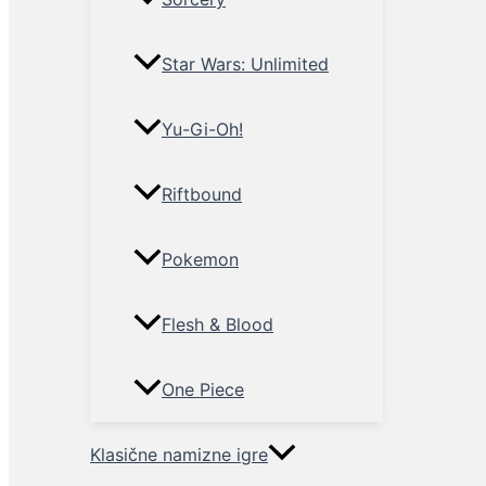
Star Wars: Unlimited
Yu-Gi-Oh!
Riftbound
Pokemon
Flesh & Blood
One Piece
Klasične namizne igre