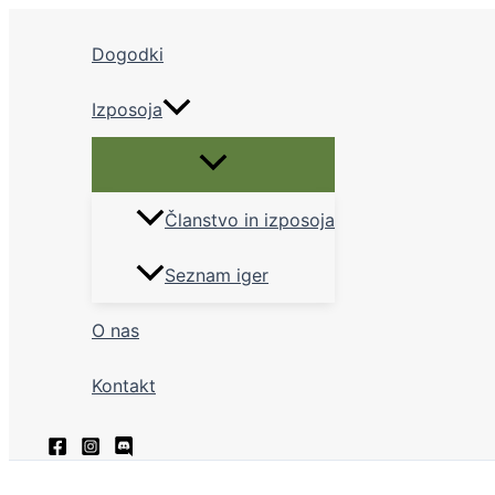
Skip
to
Dogodki
content
Izposoja
Menu
Toggle
Članstvo in izposoja
Seznam iger
O nas
Kontakt