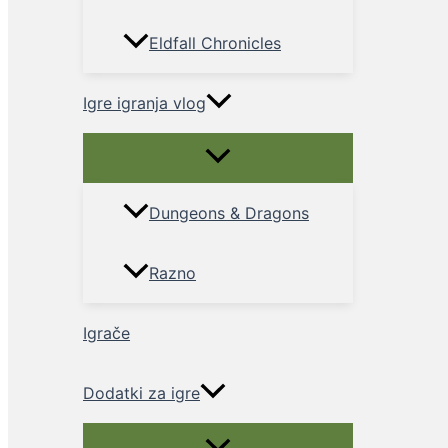
Eldfall Chronicles
Igre igranja vlog
Menu
Toggle
Dungeons & Dragons
Razno
Igrače
Dodatki za igre
Menu